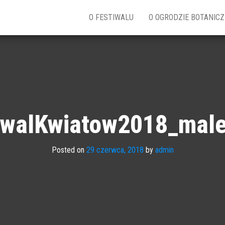
w
O FESTIWALU
O OGRODZIE BOTANIC
iwalKwiatow2018_mal
Posted on
29 czerwca, 2018
by
admin