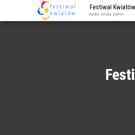
Festiwal Kwiató
nauka. sztuka. piękno.
Fest