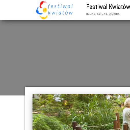
Festiwal Kwiató
nauka. sztuka. piękno.