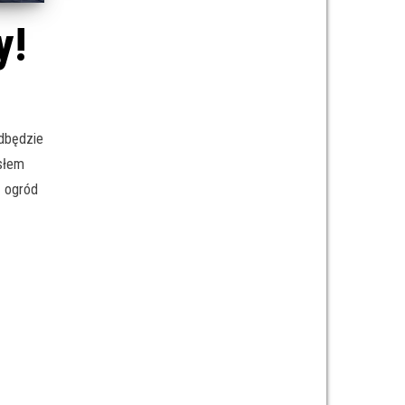
y!
odbędzie
asłem
z ogród