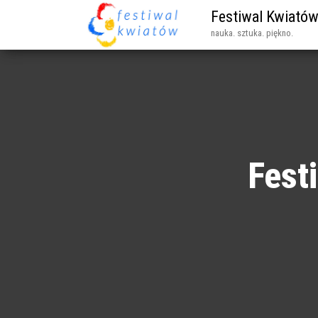
Festiwal Kwiató
nauka. sztuka. piękno.
Fest