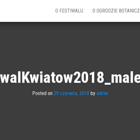
w
O FESTIWALU
O OGRODZIE BOTANIC
iwalKwiatow2018_mal
Posted on
29 czerwca, 2018
by
admin