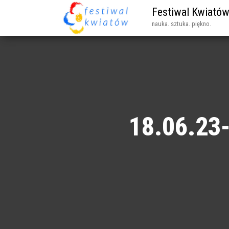
Festiwal Kwiató
nauka. sztuka. piękno.
18.06.23-