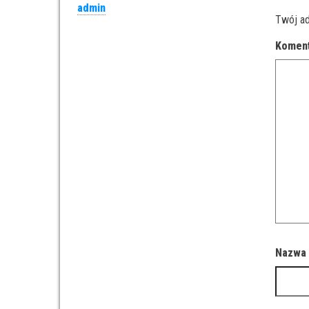
admin
Twój ad
Komen
Nazw