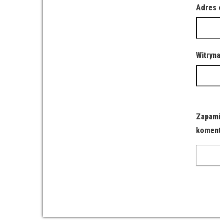
Adres 
Witryn
Zapami
koment