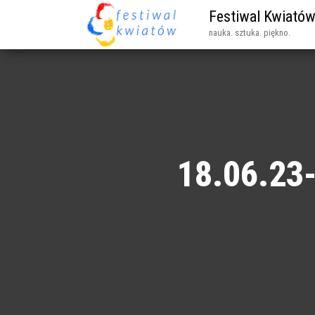
Festiwal Kwiató
nauka. sztuka. piękno.
18.06.23-