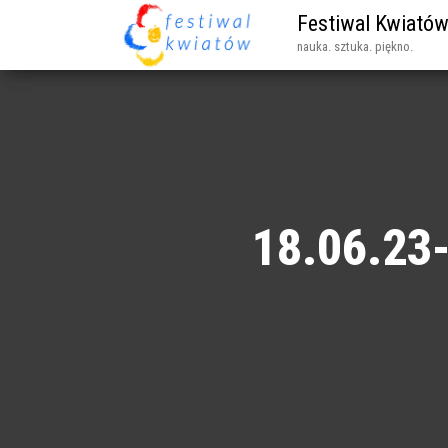
Festiwal Kwiató
nauka. sztuka. piękno.
18.06.23-