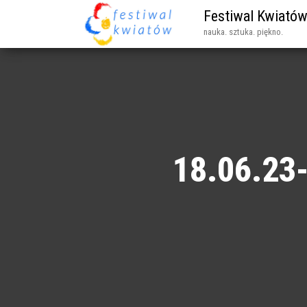
Festiwal Kwiató
nauka. sztuka. piękno.
18.06.23-