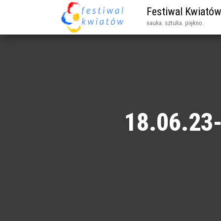
Festiwal Kwiató
nauka. sztuka. piękno.
18.06.23-